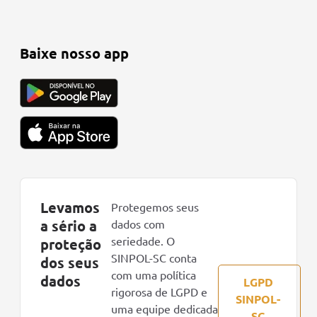
Baixe nosso app
Levamos
Protegemos seus
a sério a
dados com
seriedade. O
proteção
SINPOL-SC conta
dos seus
com uma política
dados
LGPD
rigorosa de LGPD e
SINPOL-
uma equipe dedicada
SC