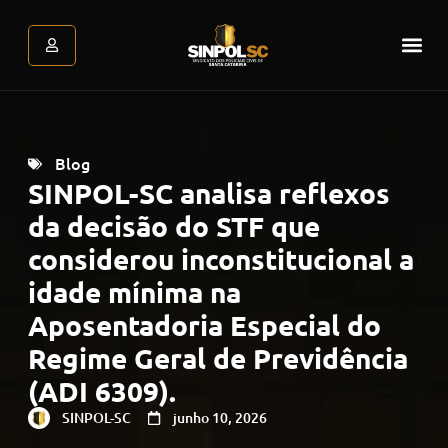
Assessoria Jurídica
Atendimento Psicológic
Área do associado
Blog
SINPOL-SC analisa reflexos
da decisão do STF que
considerou inconstitucional a
idade mínima na
Aposentadoria Especial do
Regime Geral de Previdência
(ADI 6309).
SINPOL-SC
junho 10, 2026