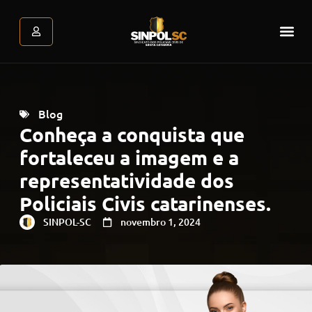
Assessoria Jurídica
Atendimento Psicológic
Área do associado
Blog
Conheça a conquista que
fortaleceu a imagem e a
representatividade dos
Policiais Civis catarinenses.
SINPOL-SC
novembro 1, 2024