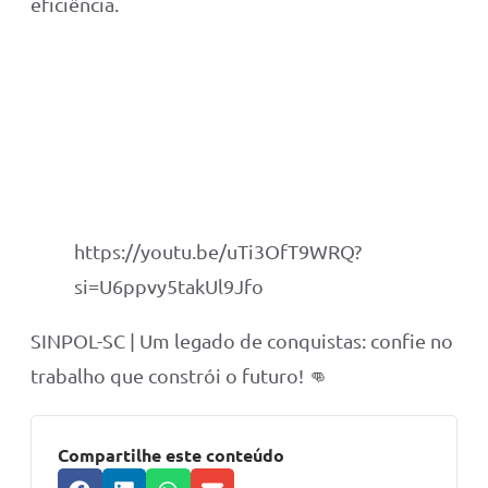
eficiência.
https://youtu.be/uTi3OfT9WRQ?
si=U6ppvy5takUl9Jfo
SINPOL-SC | Um legado de conquistas: confie no
trabalho que constrói o futuro! 👊
Compartilhe este conteúdo