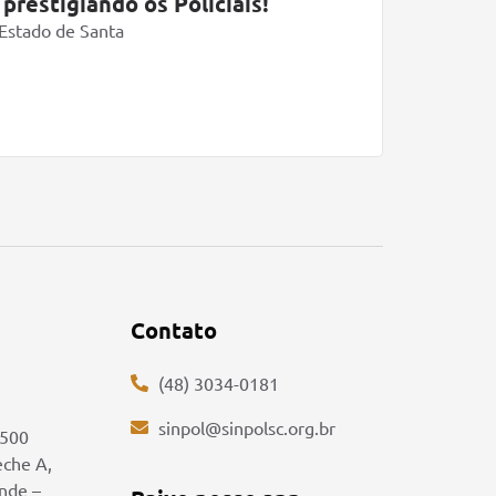
prestigiando os Policiais!
Projeto
associa
 Estado de Santa
Com forma
atendimen
Saiba mai
Contato
(48) 3034-0181
sinpol@sinpolsc.org.br
5500
eche A,
ande –