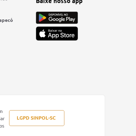
Baixe nosso app
hapecó
om
LGPD SINPOL-SC
dar
os