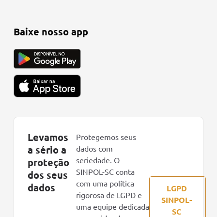
Baixe nosso app
Levamos
Protegemos seus
a sério a
dados com
seriedade. O
proteção
SINPOL-SC conta
dos seus
com uma política
dados
LGPD
rigorosa de LGPD e
SINPOL-
uma equipe dedicada
SC