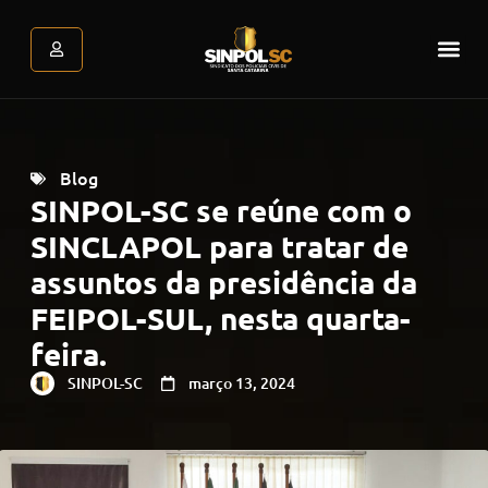
Assessoria Jurídica
Atendimento Psicológic
Área do associado
Blog
SINPOL-SC se reúne com o
SINCLAPOL para tratar de
assuntos da presidência da
FEIPOL-SUL, nesta quarta-
feira.
SINPOL-SC
março 13, 2024