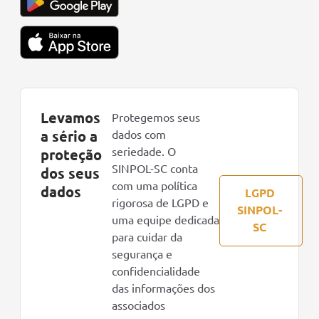
Levamos
Protegemos seus
a sério a
dados com
seriedade. O
proteção
SINPOL-SC conta
dos seus
com uma política
dados
LGPD
rigorosa de LGPD e
SINPOL-
uma equipe dedicada
SC
para cuidar da
segurança e
confidencialidade
das informações dos
associados