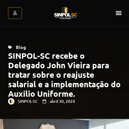
Assessoria Jurídica
Atendimento Psicológic
Área do associado
Blog
SINPOL-SC recebe o
Delegado John Vieira para
tratar sobre o reajuste
salarial e a implementação do
Auxílio Uniforme.
SINPOL-SC
abril 30, 2024