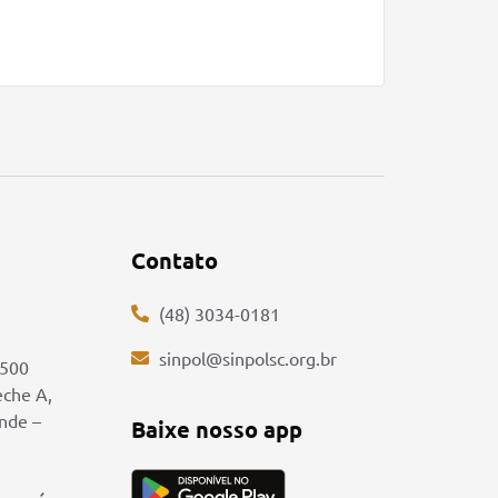
Saiba mai
Contato
(48) 3034-0181
sinpol@sinpolsc.org.br
5500
eche A,
ande –
Baixe nosso app