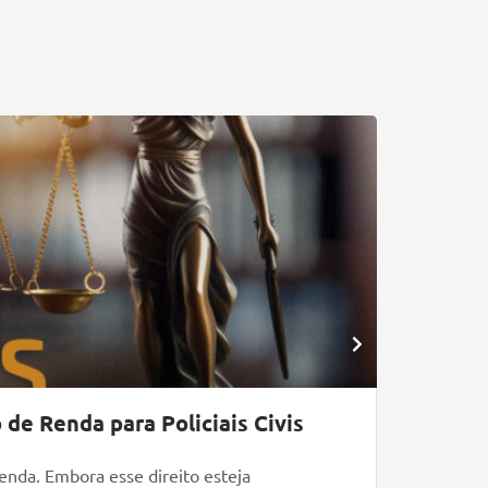
Blog
de Renda para Policiais Civis
SINPOL-
Na última
enda. Embora esse direito esteja