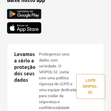
Levamos
Protegemos seus
a sério a
dados com
seriedade. O
proteção
SINPOL-SC conta
dos seus
com uma política
dados
LGPD
rigorosa de LGPD e
SINPOL-
uma equipe dedicada
SC
para cuidar da
segurança e
confidencialidade