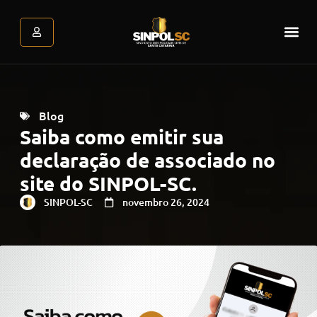
Assessoria Jurídica
Atendimento Psicológic
Área do associado
Blog
Saiba como emitir sua
declaração de associado no
site do SINPOL-SC.
SINPOL-SC
novembro 26, 2024