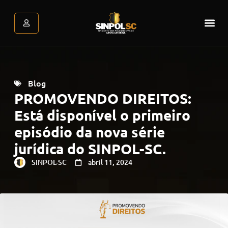
Assessoria Jurídica
Atendimento Psicológic
Área do associado
Blog
PROMOVENDO DIREITOS:
Está disponível o primeiro
episódio da nova série
jurídica do SINPOL-SC.
SINPOL-SC
abril 11, 2024