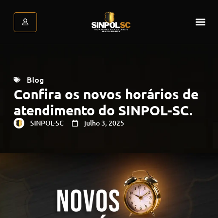
Assessoria Jurídica
Atendimento Psicológic
Área do associado
Blog
Confira os novos horários de
atendimento do SINPOL-SC.
SINPOL-SC
julho 3, 2025