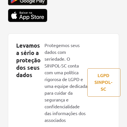
Levamos
Protegemos seus
a sério a
dados com
seriedade. O
proteção
SINPOL-SC conta
dos seus
com uma política
dados
LGPD
rigorosa de LGPD e
SINPOL-
uma equipe dedicada
SC
para cuidar da
segurança e
confidencialidade
das informações dos
associados