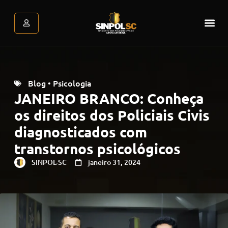
Assessoria Jurídica
Atendimento Psicológic
Área do associado
Blog
Psicologia
•
JANEIRO BRANCO: Conheça
os direitos dos Policiais Civis
diagnosticados com
transtornos psicológicos
SINPOL-SC
janeiro 31, 2024