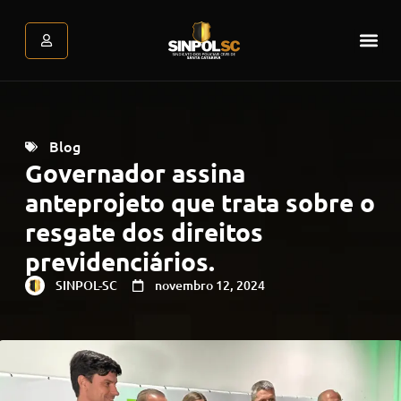
Assessoria Jurídica
Atendimento Psicológic
Área do associado
Blog
Governador assina
anteprojeto que trata sobre o
resgate dos direitos
previdenciários.
SINPOL-SC
novembro 12, 2024