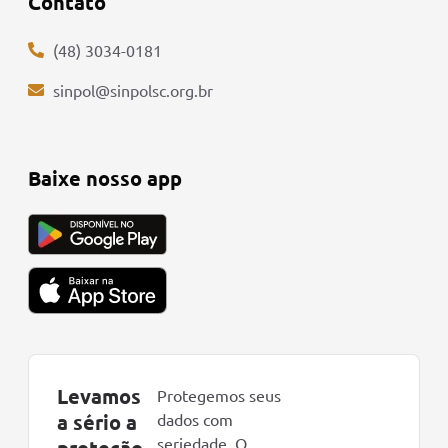
Contato
(48) 3034-0181
sinpol@sinpolsc.org.br
Baixe nosso app
Levamos
Protegemos seus
a sério a
dados com
seriedade. O