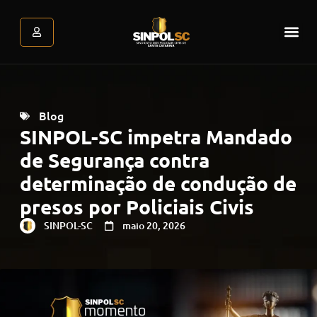
Assessoria Jurídica
Atendimento Psicológic
Área do associado
Blog
SINPOL-SC impetra Mandado
de Segurança contra
determinação de condução de
presos por Policiais Civis
SINPOL-SC
maio 20, 2026