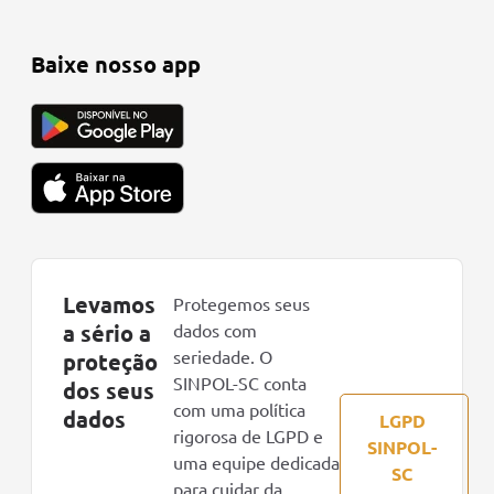
Baixe nosso app
Levamos
Protegemos seus
a sério a
dados com
seriedade. O
proteção
SINPOL-SC conta
dos seus
com uma política
dados
LGPD
rigorosa de LGPD e
SINPOL-
uma equipe dedicada
SC
para cuidar da