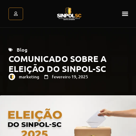
Assessoria Jurídica
Atendimento Psicológic
Área do associado
Blog
COMUNICADO SOBRE A
ELEIÇÃO DO SINPOL-SC
marketing
fevereiro 19, 2025