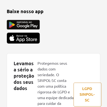
Baixe nosso app
Levamos
Protegemos seus
a sério a
dados com
seriedade. O
proteção
SINPOL-SC conta
dos seus
com uma política
dados
LGPD
rigorosa de LGPD e
SINPOL-
uma equipe dedicada
SC
para cuidar da