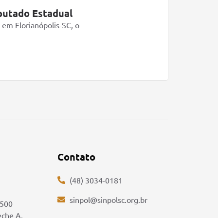
eputado Estadual
Há 20 a
enfrent
, em Florianópolis-SC, o
Em 7 de a
Saiba mai
Contato
(48) 3034-0181
sinpol@sinpolsc.org.br
5500
eche A,