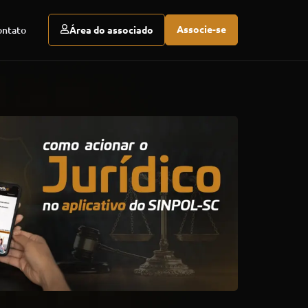
Associe-se
ontato
Área do associado