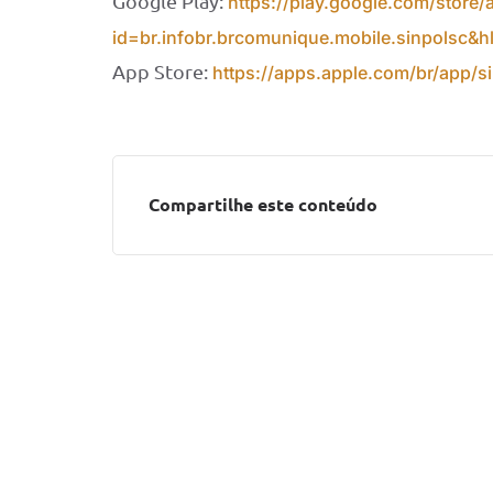
Google Play:
https://play.google.com/store/
id=br.infobr.brcomunique.mobile.sinpolsc&
App Store:
https://apps.apple.com/br/app/s
Compartilhe este conteúdo