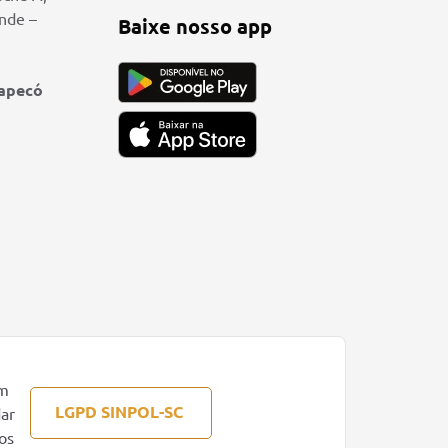
ande –
Baixe nosso app
hapecó
om
LGPD SINPOL-SC
dar
os