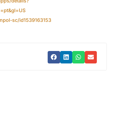
apps/details?
hl=pt&gl=US
inpol-sc/id1539163153