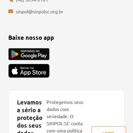
sinpol@sinpolsc.org.br
Baixe nosso app
Levamos
Protegemos seus
a sério a
dados com
seriedade. O
proteção
SINPOL-SC conta
dos seus
com uma política
dados