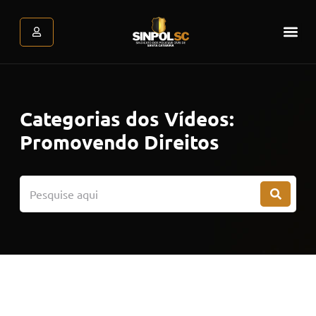
Assessoria Jurídica
Atendimento Psicológic
Área do associado
Categorias dos Vídeos:
Promovendo Direitos