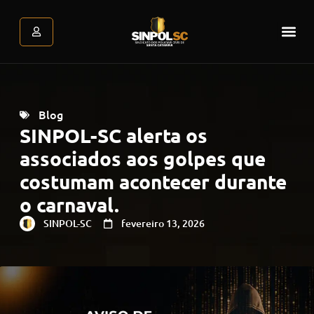
Assessoria Jurídica
Atendimento Psicológic
Área do associado
Blog
SINPOL-SC alerta os
associados aos golpes que
costumam acontecer durante
o carnaval.
SINPOL-SC
fevereiro 13, 2026