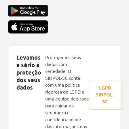
Levamos
Protegemos seus
a sério a
dados com
seriedade. O
proteção
SINPOL-SC conta
dos seus
com uma política
dados
LGPD
rigorosa de LGPD e
SINPOL-
uma equipe dedicada
SC
para cuidar da
segurança e
confidencialidade
das informações dos