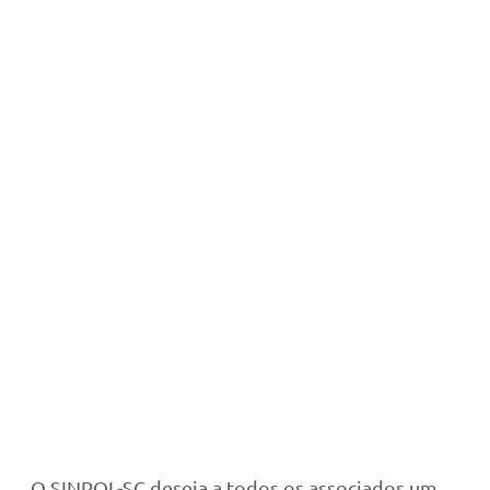
O SINPOL-SC deseja a todos os associados um