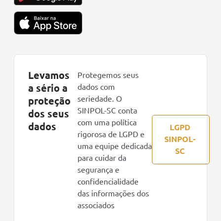
Levamos
Protegemos seus
a sério a
dados com
seriedade. O
proteção
SINPOL-SC conta
dos seus
com uma política
dados
LGPD
rigorosa de LGPD e
SINPOL-
uma equipe dedicada
SC
para cuidar da
segurança e
confidencialidade
das informações dos
associados