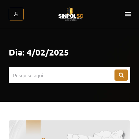
Assessoria Jurídica
Atendimento Psicológic
Área do associado
Dia: 4/02/2025