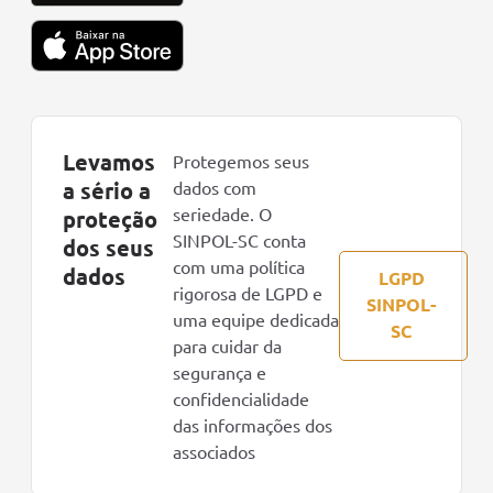
Levamos
Protegemos seus
a sério a
dados com
seriedade. O
proteção
SINPOL-SC conta
dos seus
com uma política
dados
LGPD
rigorosa de LGPD e
SINPOL-
uma equipe dedicada
SC
para cuidar da
segurança e
confidencialidade
das informações dos
associados